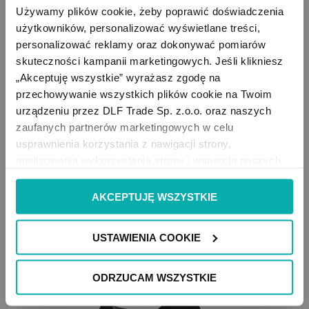
Używamy plików cookie, żeby poprawić doświadczenia 
użytkowników, personalizować wyświetlane treści, 
personalizować reklamy oraz dokonywać pomiarów 
skuteczności kampanii marketingowych. Jeśli klikniesz 
„Akceptuję wszystkie” wyrażasz zgodę na 
przechowywanie wszystkich plików cookie na Twoim 
WĘŻYK 4,5x6,5x2360mm - Do Urządzenia Roboclean SPlus
urządzeniu przez DLF Trade Sp. z.o.o. oraz naszych 
zaufanych partnerów marketingowych w celu 
usprawnienia korzystania z nawigacji strony, 
60,99 zł
analizowania wykorzystania strony i wsparcia naszych 
DODAJ DO KOSZYKA
działań marketingowych. Możesz też zarządzać nimi 
samodzielnie poprzez wybranie opcji „Ustawienia 
AKCEPTUJĘ WSZYSTKIE
cookie”. Więcej informacji znajdziesz w naszej 
Polityce 
prywatności
. W związku z korzystaniem z cookies w 
USTAWIENIA COOKIE
celu personalizacji reklam i dokonywania pomiarów 
skuteczności kampanii marketingowych, dane mogą być 
udostępniane Google LLC; więcej informacji można 
ODRZUCAM WSZYSTKIE
znaleźć 
tutaj