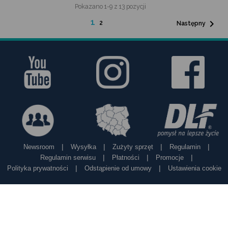
Pokazano 1-9 z 13 pozycji
1

2
Następny
|
|
|
|
Newsroom
Wysyłka
Zużyty sprzęt
Regulamin
|
|
|
Regulamin serwisu
Płatności
Promocje
|
|
Polityka prywatności
Odstąpienie od umowy
Ustawienia cookie