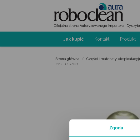
Oficjalna strona Autoryzowanego Importera i Dystryb
Jak kupić
Kontakt
Produkt
Strona główna
Części i materiały eksploatacyj
/114F+/SPlus
Zgoda