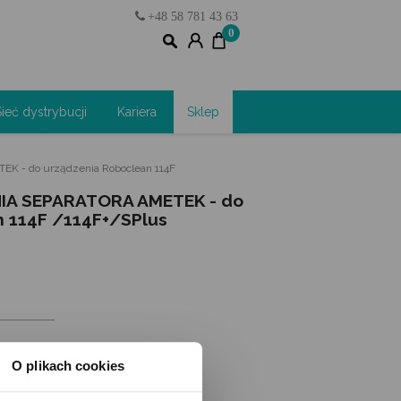
+48 58 781 43 63
0
Sieć dystrybucji
Kariera
Sklep
- do urządzenia Roboclean 114F
A SEPARATORA AMETEK - do
 114F /114F+/SPlus
O plikach cookies
SZYKA