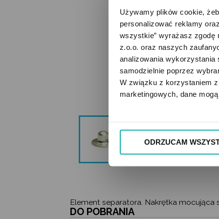
Używamy plików cookie, żeby
personalizować reklamy oraz
wszystkie” wyrażasz zgodę 
z.o.o. oraz naszych zaufanyc
analizowania wykorzystania 
samodzielnie poprzez wybrani
W związku z korzystaniem z 
marketingowych, dane mogą 
ODRZUCAM WSZYST
Element separatora. Nakrętka mocująca se
DO POBRANIA