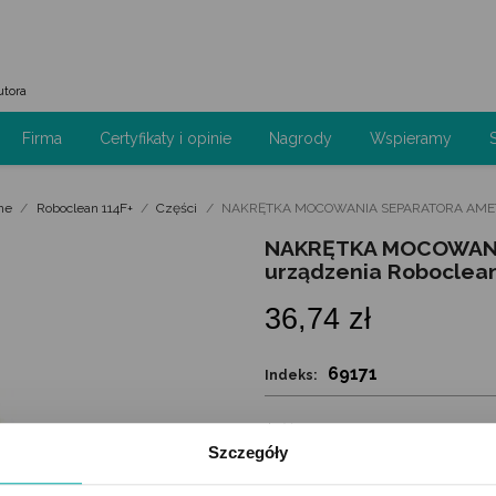
utora
Firma
Certyfikaty i opinie
Nagrody
Wspieramy
ne
Roboclean 114F+
Części
NAKRĘTKA MOCOWANIA SEPARATORA AMETEK 
NAKRĘTKA MOCOWANI
urządzenia Roboclean
36,74 zł
69171
Indeks:
Ilość
Szczegóły

DODAJ DO KO