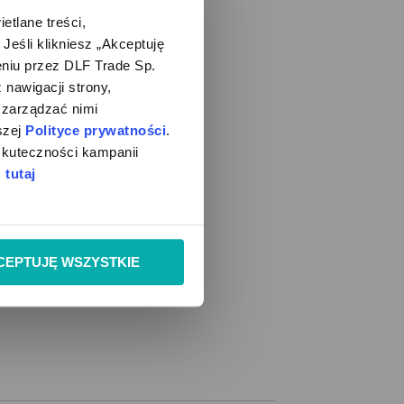
i
lane treści, 
śli klikniesz „Akceptuję 
iu przez DLF Trade Sp. 
nawigacji strony, 
zarządzać nimi 
zej 
Polityce prywatności
. 
kuteczności kampanii 
 
tutaj
CEPTUJĘ WSZYSTKIE