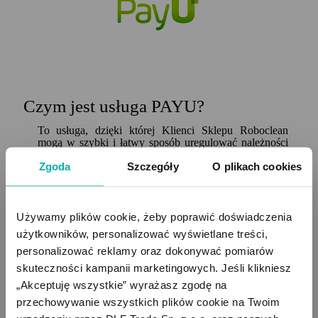
Czym jest usługa PAYU?
To usługa, dzięki której Klienci Sklepu Roboclean
mogą w szybki i łatwy sposób uregulować należności
za swoje zakupy w Sklepie Roboclean.
Zgoda
Szczegóły
O plikach cookies
Płatności w Sklepie Roboclean działają we współpracy
z serwisem PayU. Na niniejszej stronie znajdą Państwo
informacje na temat wygodnych sposobów zapłaty
oferowanych razem z PayU
Używamy plików cookie, żeby poprawić doświadczenia 
DLACZEGO WARTO KORZYSTAĆ
użytkowników, personalizować wyświetlane treści, 
personalizować reklamy oraz dokonywać pomiarów 
Z USŁUGI PAYU?
skuteczności kampanii marketingowych. Jeśli klikniesz 
Minimalizujesz ryzyko podszycia się pod Sklep
„Akceptuję wszystkie” wyrażasz zgodę na 
Roboclean innej strony internetowej.
przechowywanie wszystkich plików cookie na Twoim 
Dane Twojego rachunku bankowego, karty kredytowej