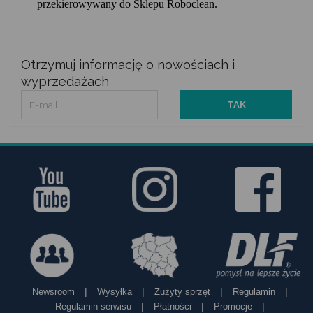
przekierowywany do Sklepu Roboclean.
Otrzymuj informację o nowościach i
wyprzedażach
|
|
|
|
Newsroom
Wysyłka
Zużyty sprzęt
Regulamin
|
|
|
Regulamin serwisu
Płatności
Promocje