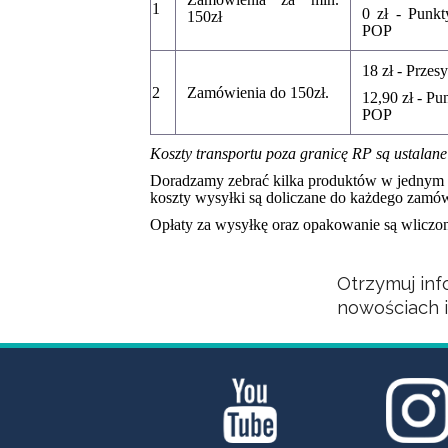
1
0 zł - Punk
150zł
POP
18 zł - Przes
2
Zamówienia do 150zł.
12,90 zł - P
POP
Koszty transportu poza granicę RP są ustalane
Doradzamy zebrać kilka produktów w jednym 
koszty wysyłki są doliczane do każdego zamó
Opłaty za wysyłkę oraz opakowanie są wliczo
Otrzymuj inf
nowościach 