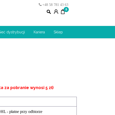
+48 58 781 43 63
0
Sieć dystrybucji
Kariera
Sklep
 za pobranie wynosi 5 zł)
DHL - płatne przy odbiorze