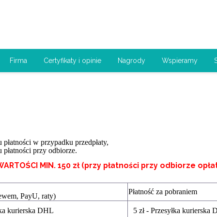
Firma
Certyfikaty i opinie
Nagrody
Wspieramy
płatności w przypadku przedpłaty,
płatności przy odbiorze.
ŚCI MIN. 150 zł (przy płatności przy odbiorze opłata
Płatność za pobraniem
lewem, PayU, raty)
łka kurierska DHL
5 zł - Przesyłka kurierska 