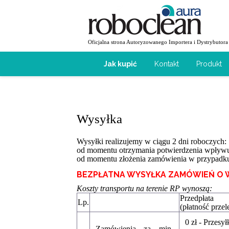
Oficjalna strona Autoryzowanego Importera i Dystrybutora
Jak kupić
Kontakt
Produkt
Wysyłka
Wysyłki realizujemy w ciągu 2 dni roboczych:
od momentu otrzymania potwierdzenia wpływu 
od momentu złożenia zamówienia w przypadku 
BEZPŁATNA WYSYŁKA ZAMÓWIEŃ O WARTO
Koszty transportu na terenie RP wynoszą:
Przedpłata
Lp.
(płatność prze
0 zł - Przesy
Zamówienia za min.